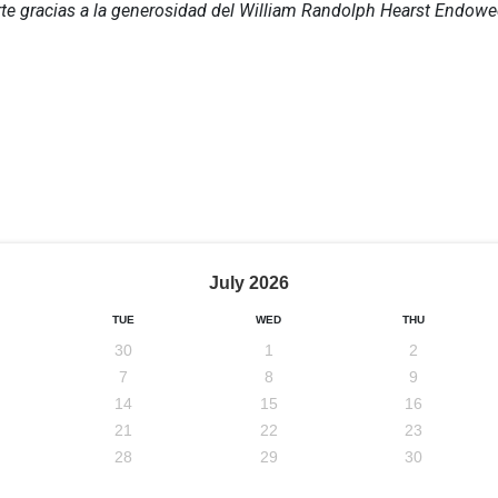
arte gracias a la generosidad del William Randolph Hearst Endo
July
2026
TUE
WED
THU
30
1
2
7
8
9
14
15
16
21
22
23
28
29
30