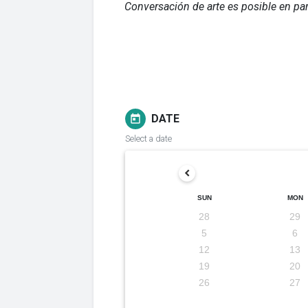
Conversación de arte es posible en p
DATE
today
Select a date
SUN
MON
28
29
5
6
12
13
19
20
26
27