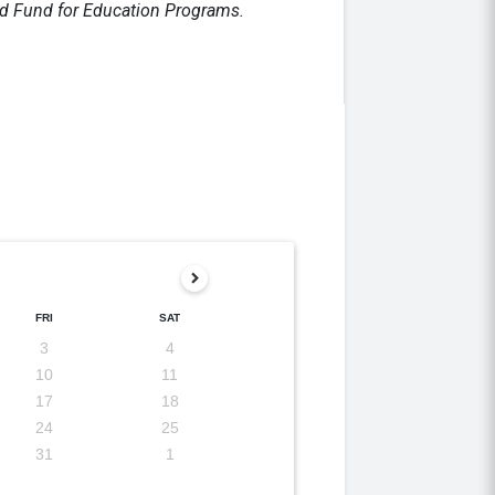
wed Fund for Education Programs.
FRI
SAT
3
4
10
11
17
18
24
25
31
1