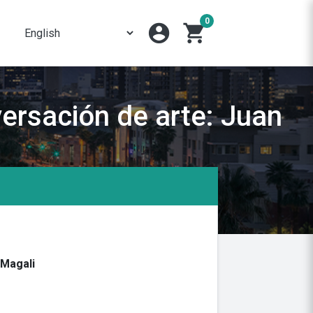
0
account_circle
shopping_cart
versación de arte: Juan
 Magali