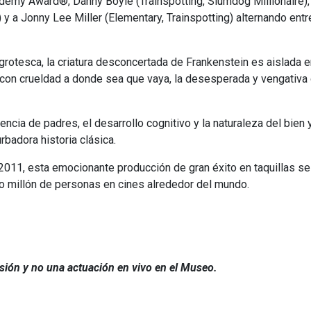
ademy Award®, Danny Boyle (Trainspotting, Slumdog Millionaire),
 a Jonny Lee Miller (Elementary, Trainspotting) alternando entre
 grotesca, la criatura desconcertada de Frankenstein es aislada e
 con crueldad a donde sea que vaya, la desesperada y vengativa 
gencia de padres, el desarrollo cognitivo y la naturaleza del bien
badora historia clásica.
 2011, esta emocionante producción de gran éxito en taquillas se
io millón de personas en cines alrededor del mundo.
usión y no una actuación en vivo en el Museo.