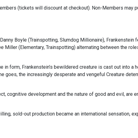
bers (tickets will discount at checkout). Non-Members may pu
nny Boyle (Trainspotting, Slumdog Millionaire), Frankenstein 
 Miller (Elementary, Trainspotting) alternating between the role
e in form, Frankenstein’s bewildered creature is cast out into a h
he goes, the increasingly desperate and vengeful Creature deter
lect, cognitive development and the nature of good and evil, are e
rilling, sold-out production became an international sensation, ex